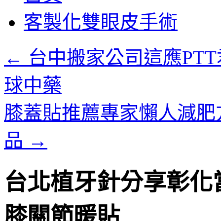
客製化雙眼皮手術
←
台中搬家公司這應PT
球中藥
膝蓋貼推薦專家懶人減肥
品
→
台北植牙針分享彰化
膝關節暖貼