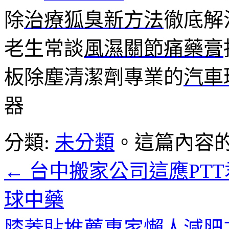
除
治療狐臭新方法
徹底解
老生常談
風濕關節痛藥膏
板除塵清潔劑專業的
汽車
器
分類:
未分類
。這篇內容
←
台中搬家公司這應PT
球中藥
膝蓋貼推薦專家懶人減肥