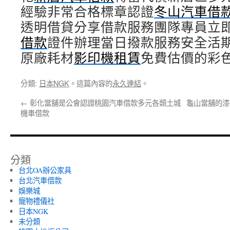
經驗非常合格標章認證
冬山汽車借
透明借貸分享借款服務團隊專員立
借款
證件辦理當日撥款服務安全活
原廠耗材
影印機租賃
免費估價的彩
分類:
日本NGK
。這篇內容的
永久連結
。
←
彰化當舖是公會認證桃園汽車借款多元各類土城
龜山當舖的漆
機車借款
分類
台北OA辦公家具
台北汽車借款
娛樂城
寵物禮儀社
日本NGK
未分類