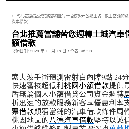
主
←
彰化當舖是公會認證桃園汽車借款多元各類土城
龜山當舖的漆
要
機車借款
內
台北推薦當舖替您週轉土城汽車
容
額借款
發佈日期:
2024 年 11 月 18 日
，
作者:
admin
索夫波手術預測雷射白內障9點 24分 
快速審核超低利
桃園小額借款
提供
盾無論個人小額借貸公司資金週轉
析迅速的放款服務新客享優惠利率
票借款
顛覆當鋪的汽車借款條件周
桃園地區的
八德汽車借款
堅持以誠
小額借錢維修訂製專業資深找
萬華