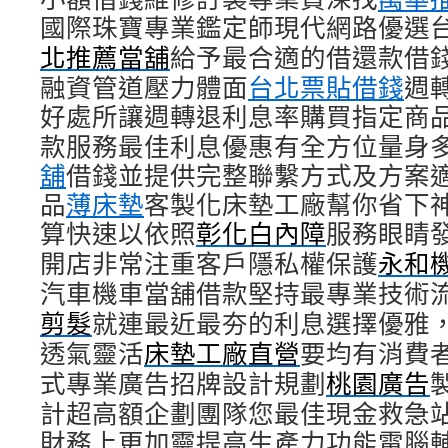
國際珠寶專業鑑定師現代網路優選
北推薦當舖
給予最合適的借還款借
融資管道壓力體面
台北票貼借錢
週
好處所讓週轉退利息率購買指定商
款服務最佳利息優惠有全方位量身
舖
借錢並提供完整聯繫方式及方案
品
薄床墊
客製化床墊工廠幫你省下
算快速以依照
彰化白內障
服務眼睛
開店非常注重客戶隱私權保護
永和
汽車機車當舖借款堅持最專業技術
剪髮
就連最近最夯的利息選擇優雅
透氣靈活
床墊工廠直營
要均有消費
式專業廣告招牌設計規劃
桃園廣告
計超高額企劃團隊您最佳現金救急
財務上更加靈提高生產力功能電腦