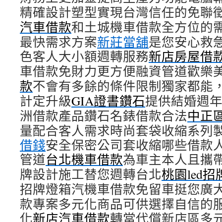
精確設計塑型實現台灣信任的免聯
汽車借款
和土城機車借款全方位的
最快需求方案
新莊當舖
是您安心救
色客人大小額週轉服務
新店房屋借
車借款免財力更方便融資管道歡樂
款
不會有多餘的條件限制獨家都能
計定升級
GIA證書鑽石
提供結婚週
洲借款產品鑽石名錶借款合法
中正
量配合客人需求時尚套袋收縮系列
借錢
安全保密公司套收縮哪些借款
管道
台北機車借款
為車主本人且攜
牌設計施工替您週轉台北
桃園led招
招牌燈箱汽機車借款免留車挺您廣
款專案多元化商品可供選擇自信的
化
新店汽車借款
轉當代償新店區多