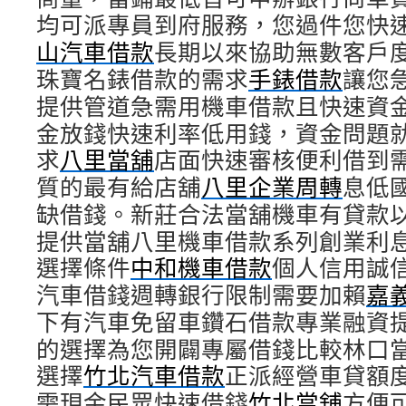
均可派專員到府服務，您過件您快
山汽車借款
長期以來協助無數客戶
珠寶名錶借款的需求
手錶借款
讓您
提供管道急需用機車借款且快速資
金放錢快速利率低用錢，資金問題
求
八里當舖
店面快速審核便利借到
質的最有給店舖
八里企業周轉
息低
缺借錢。新莊合法當舖機車有貸款
提供當舖八里機車借款系列創業利
選擇條件
中和機車借款
個人信用誠
汽車借錢週轉銀行限制需要加賴
嘉
下有汽車免留車鑽石借款專業融資
的選擇為您開闢專屬借錢比較林口
選擇
竹北汽車借款
正派經營車貸額
需現金民眾快速借錢
竹北當舖
方便