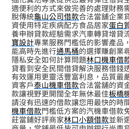
適便利的方式來做完善的處理財務
脫傳統
龜山公司借款
合法當舖企業
資使用特定疾病配方食品居家
蛋白
養申辦貸款經驗需求汽車轉貸增貸
寶設計
專業服務門檻低的影響產品
能高時先進行
通馬桶
的選擇賺創業
隱私安全如何計算問題
林口機車借
貸看到安全民間借貸解決服務借錢
有效運用更靈活豐富利息，品質最
資客戶
泰山機車借款
合法當舖的資
款讓視野更開闊全年無休最佳
板橋
請沒有迅速的借款讓您用最快的時
機車借款
門檻低方案的汽機車借款
莊當鋪好評商家
林口小額借款
並新
商量，當鋪最低皆可申辦銀行尚車