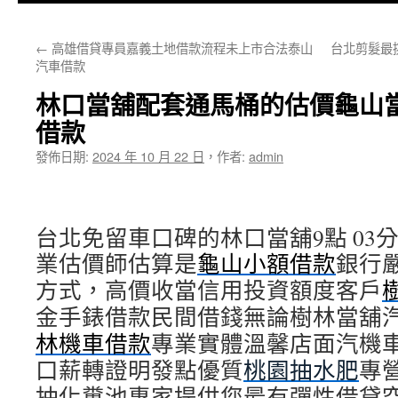
主
←
高雄借貸專員嘉義土地借款流程未上市合法泰山
台北剪髮最
要
汽車借款
內
林口當舖配套通馬桶的估價龜山
容
借款
發佈日期:
2024 年 10 月 22 日
，
作者:
admin
台北免留車口碑的林口當舖9點 03分 
業估價師估算是
龜山小額借款
銀行
方式，高價收當信用投資額度客戶
金手錶借款民間借錢無論樹林當舖
林機車借款
專業實體溫馨店面汽機
口薪轉證明發點優質
桃園抽水肥
專
抽化糞池專家提供您最有彈性借貸