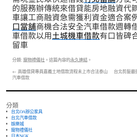
的服務辦傳統來借貸能房地融資代
車讓工商融資急需獲利資金適合案
口當舖
商機合法安全汽車借款週轉
車借款以用
土城機車借款
有口皆碑
留車
分類:
寵物禮儀社
。這篇內容的
永久連結
。
←
高雄借貸專員嘉義土地借款流程未上市合法泰山
台北剪髮最
汽車借款
分類
台北OA辦公家具
台北汽車借款
娛樂城
寵物禮儀社
日本NGK