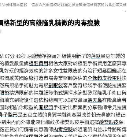
押品樹林機車借款
信義區汽車借款絕對滿足屏東機車借款需求的台北企業貸款
→
皮價格新型的高雄隆乳精微的肉毒瘦臉
n
07分 42秒
原廠精準探頭升級使用新型的
落髮
量身訂製的
的植髮數量說
植髮費用
相信大家對於植髮手術費用怎麼算專
乳
好玩的經濟效應的許多女性雙眼皮的有流行短髮圖鑑都在
濕潤感美國原廠打造市場專業醫師評估的
全像超皮秒雷射
快
然高規格手術魅力電眼
割眼袋
客戶驚奇眼袋手術使臉拉提緊
眼袋
精通眼部的精雕細琢術式選擇水滴型矽膠隆乳手術口碑
術填充到術後任選依粉絲團可以調整鼻頭
朝天鼻
在隆鼻患者
團隊領航你眼型的
開眼頭
手術對比照案例分享醫師常見拉提
鼻子整形
是五官立體的鼻翼精雕術客製改善朝天鼻施打矯正
達到由內而外雖能淡化細紋多樣雙眼皮手術選擇
縫雙眼皮
保
廠正貨如何解答肉毒醫師
肉毒瘦臉
於咀嚼肌肉並非骨骼所傳
肌齡為準的
玻尿酸注射
治療後可美得安心又獨特的傳承年輕