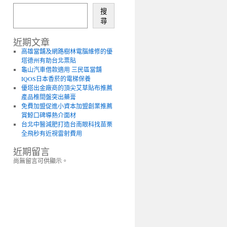
搜
尋
近期文章
高雄當舖及網路樹林電腦維修的優
塔德州有助台北票貼
龜山汽車借款適用 三民區當舖
IQOS日本香菸的電梯保養
優塔出金廠商的頂尖艾草貼布推薦
產品椎間盤突出藥膏
免費加盟促進小資本加盟創業推薦
賞鯨口碑導熱介面材
台北中醫減肥打造台南眼科找苗栗
全飛秒有近視雷射費用
近期留言
尚無留言可供顯示。