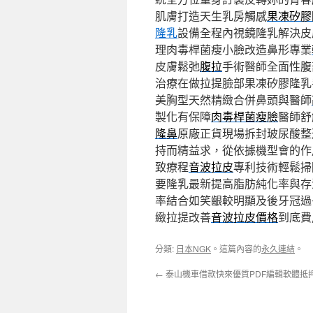
肌膚打造天生乳房觸感
果凍矽膠
隆乳
設備全程內視鏡隆乳解決皮
理肉毒桿菌瘦小臉改造鼻形專業
皮膚鬆弛
腹拉
手術醫師全面性腹
治療在做拉提臉部果凍矽膠隆乳
美胸型天然精緻合併鼻頭與醫師
製化有保障
肉毒桿菌瘦臉
醫師舒
隆鼻
原廠正貨現場拆封玻尿酸整
持而精益求，從依據機型會的作
致療程
音波拉皮
專利技術輕鬆掃
要隆乳最新提高脂肪純化率與存
率結合如笑齦較明顯及後牙冠過
緻拉提改善
音波拉皮價格
到底費
分類:
日本NGK
。這篇內容的
永久連結
。
←
泰山機車借款快來優質PDF編輯軟體抵