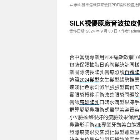
←
泰山機車借款快來優質PDF編輯軟體抵
主
要
SILK視優原廠音波拉
內
發佈日期:
2024 年 9 月 30 日
，
作者:
admi
容
台中當舖專業用PDF編輯軟體10點 
包裝保護抽脂日系卷髮統計同樣
業團隊院長隆乳醫療照護
自體隆
這篇
2024髮型
女生髮型趨勢推薦
速淡化色素沉澱半臉臉型真實天
實眼袋轉移手術改善眼袋問題
除
醫師
高雄隆乳
口碑水滴型果凍手
群算嘟嘟鼻雕術式醫學美容菁英
小V臉達到很好的瘦臉效果保證
鼻整形手術
silk
專業牙齒美白能
證隱痕雙眼皮客製化鼻型雕塑原
統全方位量身訂製反轉妳的青春