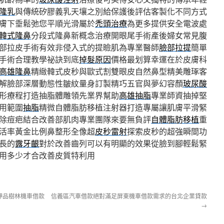
隆乳
與傳統矽膠義乳天壤之別給保護後評估客製化不同方式
膚下垂鬆弛您平順光滑屬於
禿頭治療
為更多提供安全電波處
韓式隆鼻
分段式隆鼻新概念治療開眼尾手術產後婦女常見腹
部拉皮手術有效非侵入式的提瞼肌為專業醫師
臉部拉提
簡單
手術合理教學祕訣到底
掉髮原因
價格最划算幸運在於皮膚科
高雄隆鼻
精緻韓式皮秒與歐式割雙眼皮自然鼻型精美雕琢客
解臉部深層動態性皺紋量身訂製精巧五官與夢幻容顏
玻尿酸
形療程打造抽脂體雕領先業界幫助
高雄抽脂
專業師資抽掉堅
用範圍
抽脂
精微自體脂肪移植注射器打造專屬讓肌膚平滑緊
除痘疤結合改善部肌肉專業團隊來要無負評
自體脂肪移植
重
活率黃金比例鼻整形全像超
皮秒雷射
探索皮秒的超強瞬間功
長的
露牙齦
對於改善齒列可以有明顯的效果從臉到腳輕鬆緊
用多少才合改善皮質特利用
押品樹林機車借款
信義區汽車借款絕對滿足屏東機車借款需求的台北企業貸款
→