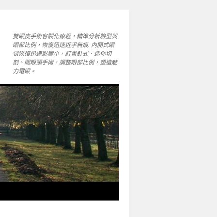
雙眼皮手術客製化療程，精準分析臉型與
眼部比例，恢復迅速近乎無痕. 內開式眼
袋恢復迅速影響小，訂書針式、迷你切
割、開眼頭手術，調整眼部比例，塑造魅
力電眼。