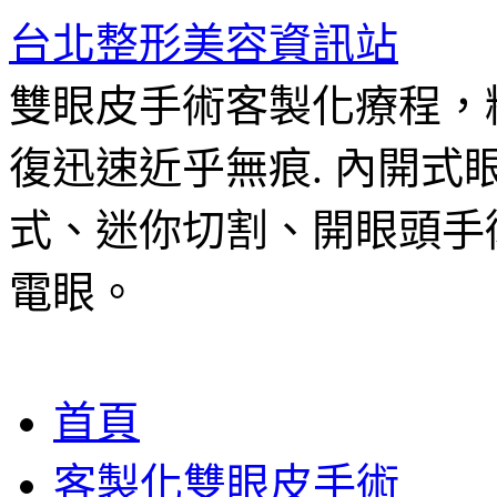
台北整形美容資訊站
雙眼皮手術客製化療程，
復迅速近乎無痕. 內開
式、迷你切割、開眼頭手
電眼。
跳
首頁
至
主
客製化雙眼皮手術
要