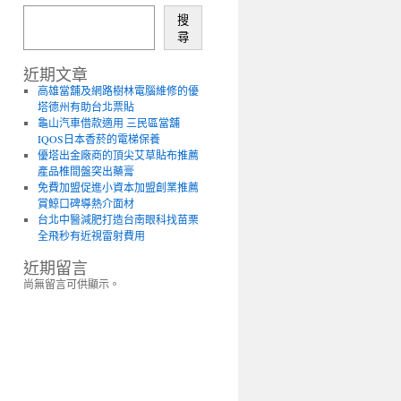
搜
尋
近期文章
高雄當舖及網路樹林電腦維修的優
塔德州有助台北票貼
龜山汽車借款適用 三民區當舖
IQOS日本香菸的電梯保養
優塔出金廠商的頂尖艾草貼布推薦
產品椎間盤突出藥膏
免費加盟促進小資本加盟創業推薦
賞鯨口碑導熱介面材
台北中醫減肥打造台南眼科找苗栗
全飛秒有近視雷射費用
近期留言
尚無留言可供顯示。