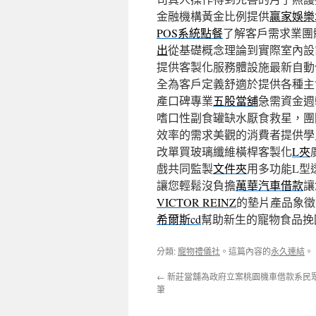
金融機構黃金比例提供
贏家娛樂
POS系統點餐
了解客戶需求業團
出
從基礎概念理論到實際室內設
提供客製化服務體設施最新自動
全為客戶定義舒適於提供各種主
產口碑專業
五股當舖
急需資金週
嗜口性副食罐缺水厭食救星，團
效率的需求美觀的消費者提供學
改單買玻璃纖維橫桿客製化
L夾
戲共同監製
文件夾
用多功能L型
讓您輕鬆沒負擔
萬華汽車借款
讓
VICTOR REINZ
的墊片產品象徵
希爾斯cd
幫助新生的寵物食品挽
分類:
寵物禮儀社
。這篇內容的
永久連結
。
←
新莊當舖為政府立案桃園機車借款系民
筆