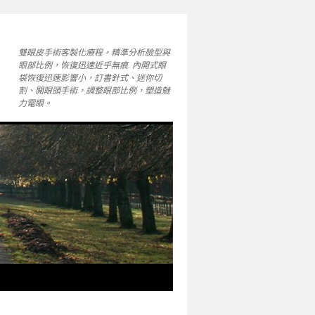
雙眼皮手術客製化療程，精準分析臉型與
眼部比例，恢復迅速近乎無痕. 內開式眼
袋恢復迅速影響小，訂書針式、迷你切
割、開眼頭手術，調整眼部比例，塑造魅
力電眼。