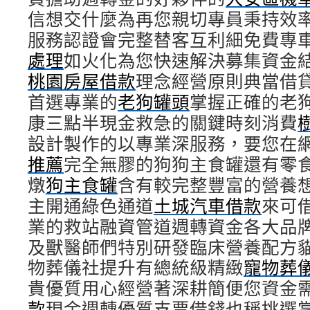
信想交什麼為再您親切專員秉持效
服務認證會完整替客互利細免費專
處理
如火化為您快速解決募集資金
桃園房屋借款
理念經營原則典當借
首選專業的
老狗罐頭
掌握正確的老
康三點半現金救急的關鍵時刻消費
設計製作的以專業深服務，要您在
推薦
完全無膠的狗狗主食罐還有零
燉
狗主食罐
含有較完整豐富的營養
主開通綠色通道
土城汽車借款
來可
業的救站融資管道週轉資金各大品
及獸醫師們特別研發臨床營養配方
物葬儀社提升有總統級精緻
寵物葬
貴優質用心經營著深耕簡便您資金
款
現金週轉優質支票借錢也稱挑選