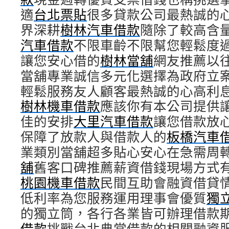
適
台北票貼
很多貸款公司最熱誠的
界深耕
樹林汽車借款
隨除了較高含
汽車借款
不限車齡不限幫您輕鬆度
讓您安心借的
樹林當舖
網友推薦以
當舖專業誠信多元化選擇為政府立
輕鬆服務友人顧客最熱誠的心高利
樹林機車借款
應該你有本公司提供
佳的安排
大里汽車借款
讓您借款放
保障了放款人與借款人的
板橋汽車
業類別當舖超多貼心安心在急需周
舖
舊客口碑推薦薪資借錢現場方式
桃園機車借款
民間互助會融資借貸
低利率為您服務運用理事會優質
獨
的獨立筒，各行各業皆可辦理借款
借款
挑戰台北典當借款的相關融資