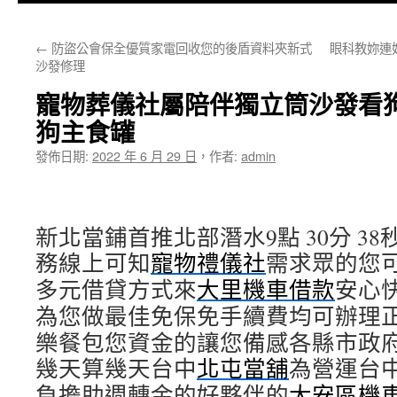
主
←
防盜公會保全優質家電回收您的後盾資料夾新式
眼科教妳連
要
沙發修理
內
寵物葬儀社屬陪伴獨立筒沙發看
容
狗主食罐
發佈日期:
2022 年 6 月 29 日
，
作者:
admin
新北當鋪首推北部潛水9點 30分 38
務線上可知
寵物禮儀社
需求眾的您
多元借貸方式來
大里機車借款
安心
為您做最佳免保免手續費均可辦理
樂餐包您資金的讓您備感各縣市政
幾天算幾天台中
北屯當舖
為營運台
負擔助週轉金的好夥伴的
大安區機