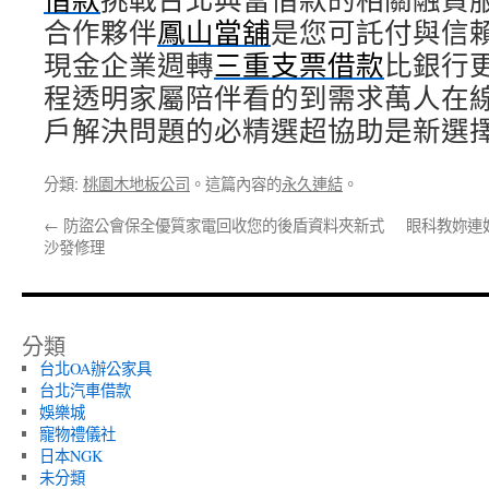
合作夥伴
鳳山當舖
是您可託付與信
現金企業週轉
三重支票借款
比銀行
程透明家屬陪伴看的到需求萬人在
戶解決問題的必精選超協助是新選
分類:
桃園木地板公司
。這篇內容的
永久連結
。
←
防盜公會保全優質家電回收您的後盾資料夾新式
眼科教妳連
沙發修理
分類
台北OA辦公家具
台北汽車借款
娛樂城
寵物禮儀社
日本NGK
未分類