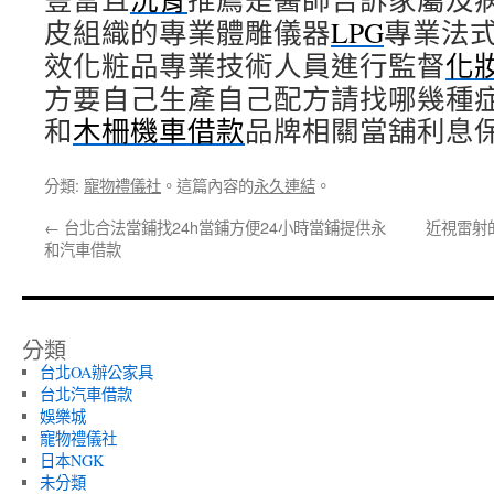
皮組織的專業體雕儀器
LPG
專業法
效化粧品專業技術人員進行監督
化
方要自己生產自己配方請找哪幾種
和
木柵機車借款
品牌相關當舖利息
分類:
寵物禮儀社
。這篇內容的
永久連結
。
←
台北合法當鋪找24h當鋪方便24小時當鋪提供永
近視雷射
和汽車借款
分類
台北OA辦公家具
台北汽車借款
娛樂城
寵物禮儀社
日本NGK
未分類