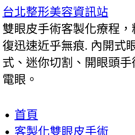
台北整形美容資訊站
雙眼皮手術客製化療程，
復迅速近乎無痕. 內開
式、迷你切割、開眼頭手
電眼。
跳
首頁
至
主
客製化雙眼皮手術
要