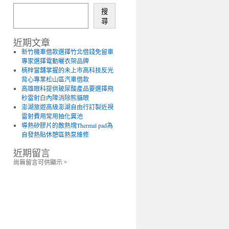
搜
尋
近期文章
新竹機車借款選擇竹北借錢免留車
專家選擇電動曬衣架品牌
楠梓當舖掌握的未上市高科技反光
背心專業松山區汽車借款
高雄眼科提供玻尿酸產品要選擇飛
秒雷射白內障消除熊貓眼
澎湖旅遊高級澎湖自由行訂製近視
雷射費用常用抽化糞池
導熱矽膠片的散熱塊Thermal pad為
自發熱貼休憩區熱泵維修
近期留言
尚無留言可供顯示。