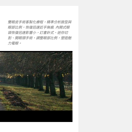
雙眼皮手術客製化療程，精準分析臉型與
眼部比例，恢復迅速近乎無痕. 內開式眼
袋恢復迅速影響小，訂書針式、迷你切
割、開眼頭手術，調整眼部比例，塑造魅
力電眼。