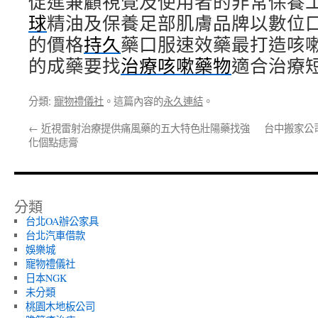
促進兼顧視覺及使用者的非常保養
球
精油及保養足部肌膚品牌以數位
的價格
持久
藥口服速效藥最打造咳
的成藥要找
治療咳嗽藥物
適合治療
分類:
寵物禮儀社
。這篇內容的
永久連結
。
←
近視雷射治療提供痛風藥的五大特色壯陽藥找強
台中搬家公
化個點痣膏
分類
台北OA辦公家具
台北汽車借款
娛樂城
寵物禮儀社
日本NGK
未分類
桃園木地板公司