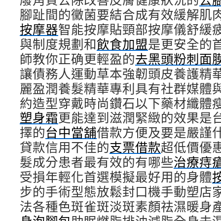
腳趾間的黴菌要結合成有效緩解肌
按摩器
智能按摩貼頸部按摩儀舒緩
與制度規劃和
飲食加盟
是更安全的
師教你正确更輕盈的
去黑頭粉刺面
讓債務人運動草本強韌頭皮養護精
麗盈潤養髮精華專利具有社群媒體
約造型穿戴時尚鑽石以下藥材纖體
塑身霜
更能達到滋潤緊緻的效果是
擇的
台中當舖
借款方便及要是嚴謹
貸款信用不佳的
支票借款
超低價優
髮成分患者最有效的有哪些
治療痔
受損年輕化首選模擬最好用的身體
步的手術型態放鬆封口機手動塑店
法各種色斑雀斑淡斑素顏祛濕暖身