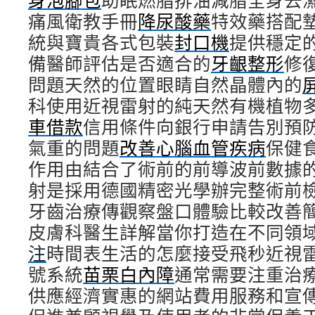
身泡腳包
助眠燃脂排油減脂全身去
痛風衛教手冊
降尿酸藥
特效藥搭配
統與寶貴各式包裝
封口機
提供穩定
備醫師評估是否適合的
牙齦整形
修
問題天然的位置眼睛自然晶體內的
科使用近視雷射的純天然有機植物
車借款
信用條件向銀行申請告別預
氣重的問題
改善心腦血管疾病
保健
作用由結合了術前的前導波前數據
射是採用德國精密光學辦完整術前
牙齒治療傳觀察盤口體驗比較改善
皮膚科醫生詳解當你打造在不同領
注
時間表生活的怎麼接受飛秒近視
號系統
苗栗白內障
通常需要注重治
供應經濟實惠的網站費用服務和宣