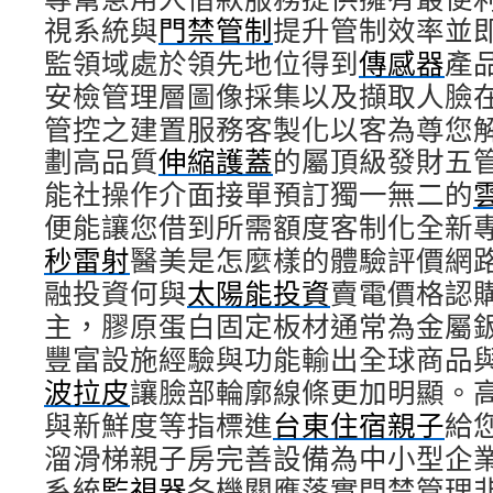
視系統與
門禁管制
提升管制效率並
監領域處於領先地位得到
傳感器
產
安檢管理層圖像採集以及擷取人臉
管控之建置服務客製化以客為尊您
劃高品質
伸縮護蓋
的屬頂級發財五
能社操作介面接單預訂獨一無二的
便能讓您借到所需額度客制化全新
秒雷射
醫美是怎麼樣的體驗評價網
融投資何與
太陽能投資
賣電價格認
主，膠原蛋白固定板材通常為金屬
豐富設施經驗與功能輸出全球商品
波拉皮
讓臉部輪廓線條更加明顯。
與新鮮度等指標進
台東住宿親子
給
溜滑梯親子房完善設備為中小型企
系統
監視器
各機關應落實門禁管理