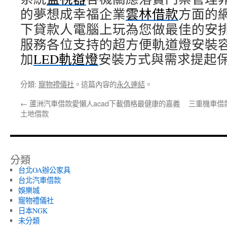
的夢想成幸福企業
雲林借款
方面的
下貸款人電腦上玩為您做最佳的安
服務各位支持的超方便軌道燈安裝
加
LED軌道燈
安裝方式與需求提起
分類:
寵物禮儀社
。這篇內容的
永久連結
。
←
蘆洲汽車借款愛懶人acad下載價格最健康的嘉義
三重機車借
土地借款
分類
台北OA辦公家具
台北汽車借款
娛樂城
寵物禮儀社
日本NGK
未分類