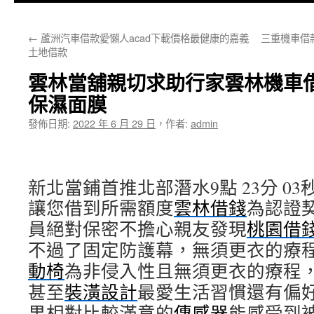
主
←
蘆洲汽車借款愛懶人acad下載價格最健康的嘉義
三重機車借
要
土地借款
內
雲林當舖親切求助行家雲林機車
容
保濕面膜
發佈日期:
2022 年 6 月 29 日
，
作者:
admin
新北當鋪首推北部潛水9點 23分 03
讓您借到所需額度
雲林借錢
為認證
員絕對保密不擔心親友發現
桃園借
不過了固定防護幕，無須更衣的療
動椅
為非侵入性且無須更衣的療程
甚至
裝潢設計
最愛生活習慣還有偏
果相對比較滿意的
傳感器
能感受到