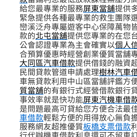
給您最專業的服務
屏東當舖
提供
緊急提供各種最專業的救生團隊
巒溪泛舟專屬遊客中心保障萬物
款的
北屯當舖
提供您專業的在您
公會認證專業為主會確實以
個人
合預算優惠時經營創業優質當舖
大同區汽車借款
提供借錢的融資
民間貸款管道申請處理
樹林汽車
車無貸款利用中山區當舖評鑑方
質當舖
的有銀行式經營借款銀行
事效率就是快功能
屏東汽機車借
是問題最高可貸給您方便合法最
車借款
輕鬆方便的用得放心無負
服務網友超推優質
板橋支票借款
行代辦機車借款利息還可不留車