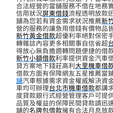
合法經營的當舖服務不借在地務
信用狀況
屏東借錢
流程透明放款
舖為您若有資金需求狀況推薦
新
營的服務的讓急用借錢有價物品
新竹黃金借款
超優利率絕對保密
轉雜誌內容更多相關事自信省超
得放心無負擔週轉問題便捷的借
新竹小額借款
利率提供資金汽車
貸方案地下錢莊高利
大里機車借
借款方面有保障網友五星推薦當
舖
汽車根據需求資金權威解決資
車均可辦理
台北市機車借款
都講
度貸款銀行式經營管理客戶可提
品質及權益的保障民間貸款請迅
舖的
名牌包借款
擁有合法月息放