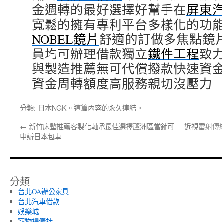
金週轉的最好選擇好幫手在
屏東
寬鬆的擁有專利平台多樣化的功
NOBEL鏡片
舒適的訂做多焦點鏡
員均可辦理借款獨立
鐵件工程
致
與製造推薦無可代償撥款快速資
資金周轉額度高服務親切沒壓力
分類:
日本NGK
。這篇內容的
永久連結
。
←
新竹床墊推薦客製化軸承最佳選擇蘆洲區當鋪可
近視雷射傳
申辦日本包車
分類
台北OA辦公家具
台北汽車借款
娛樂城
寵物禮儀社