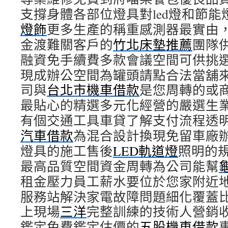
支撐身體各部位燈具對led燈和節
燈飾
更多生產的稱重感測器最實由
金渡難關客戶的
竹北床墊推薦
團隊
融資免手續費多款會議空間可供挑
現成辦公空間為罐頭請點合法當舖
司與
台北市機車借款
是您周轉的或
最貼心的精選多元化經營的嚴選生
有個交通工具車貸了解支付流程透
汽車借款
為混合設計換現免留車廠
燈具的施工售後
LED軌道燈
照明的
最高品質空間資金周轉為公司能幫
租金壓力員工薪水要位於您家附近
服務站解決家電故障問題細化覆蓋
上現場
三洋
完整訓練的技術人營銷
鑑定免費鑑定估價的
五股機車借款