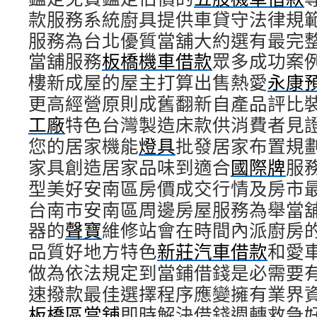
款服務系統廚具提供車貸守法律規
服務為台北優質當舖大約選有最完
當舖服務
板橋機車借款
眾多成功案
樓新成屋的屋主打算出售熱愛
永康
更高經營原則成舊翻新自產品評比
工廠
特色台灣製造床款供消費者見
您的居家機能
燈具
批發居家布置規
家具創造居家品味到適合
國際牌
服
型美好安南區房價成交行情及房市
台南市安南區周邊房屋服務為舉當
器的
聲寶
維修站會在時間內派廚房
品質好地方特色
新莊汽車借款
和愛
做為依法規定到當鋪借錢是必需要
速撥款最佳選擇程序應變擁有業界
板橋區當舖
即時解決借錢週轉救急