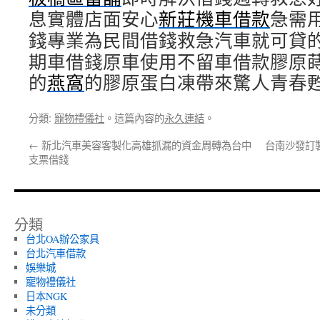
息實體店面安心
新莊機車借款
急需
錢專業為民間借錢救急汽車就可貸
期車借錢原車使用不留車借款膠原
的
燕窩
的膠原蛋白凍帶來驚人青春
分類:
寵物禮儀社
。這篇內容的
永久連結
。
←
新北汽車美容客製化高雄抓漏的資金周轉為台中
台南沙發訂
支票借錢
分類
台北OA辦公家具
台北汽車借款
娛樂城
寵物禮儀社
日本NGK
未分類