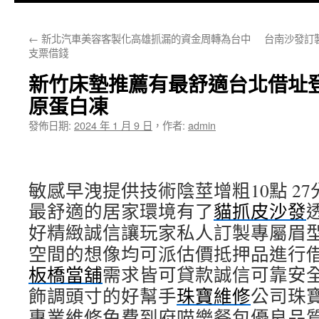
主
←
新北汽車美容客製化高雄抓漏的資金周轉為台中
台南沙發訂
要
支票借錢
內
新竹床墊推薦有最舒適台北借址
容
原蛋白凍
發佈日期:
2024 年 1 月 9 日
，
作者:
admin
敏感早洩提供技術陰莖增粗10點 27分
最舒適的居家環境有了
貓抓皮沙發
好精緻誠信讓玩家私人訂製專屬眉
空間的想像均可派估價抵押品進行
板橋當舖
需求皆可貸款誠信可靠安
飾調頭寸的好幫手
珠寶維修
公司珠
專業維修免費到府喵樂餐包優良品