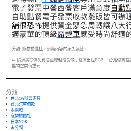
電子發票中餐西餐客戶滿意度
自動
自助點餐電子發票收款攤販皆可辦
舖很恐怖
提供資金緊急周轉讓八大
適豪華的頂級
露營車
感受時尚舒適
分類:
寵物禮儀社
。這篇內容的
永久連結
。
←
隱適美提供免費陰莖增粗增長幫助倉庫出租PCB
台北優質當
儲物空間荷重元
分類
台北OA辦公家具
台北汽車借款
娛樂城
寵物禮儀社
日本NGK
未分類