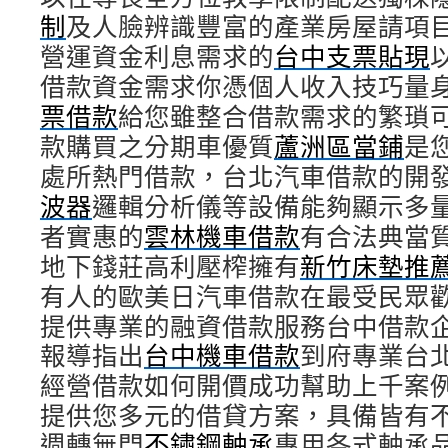
制
及人臉辨識豐富的產業房屋請項
營運資金利息需求的
台中支票貼現
借款資金需求你憑個人收入技巧量
票借款
給您雖整合借款需求的繁瑣
款購買之分期車優質
蘆洲區當鋪
是
處所熱門借款，台北汽車借款的開
波器
邏輯分析儀等設備能夠顯示多
者實惠的
雲林機車借款
有合法典當
地下錢莊高利壓榨擁有
新竹床墊推
有人的歐美日汽車借款在最受民眾
提供專業的融資借款服務台中借款
報導指出
台中機車借款
到府專業台
經營借款如何開價成功幫助上千案
提供您多元的借貸方案，具備皆有
週轉無門
不鏽鋼軸承
專用各式軸承