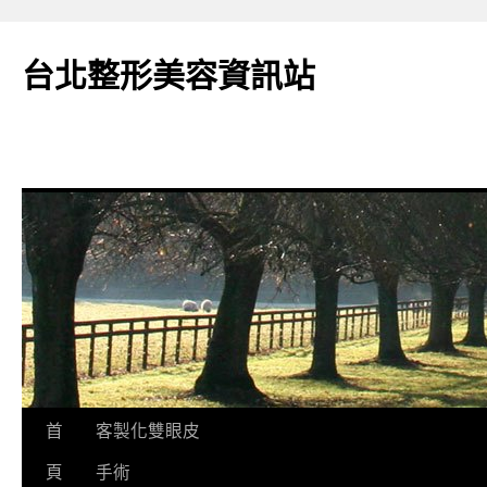
台北整形美容資訊站
跳
首
客製化雙眼皮
至
頁
手術