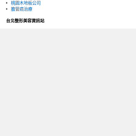
桃園木地板公司
膽管癌治療
台北整形美容資訊站