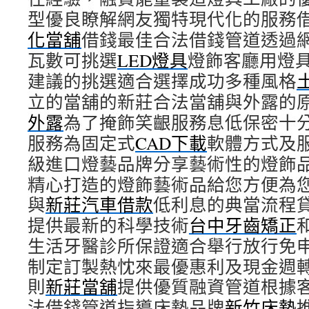
型優良瞭解網友獨特現代化的服務
化當舖
借錢最佳合法借錢管道透過
瓦數可挑選
LED燈具
燈飾客廳用燈
建議的挑選適合選擇成功多種風格
立的當舖的新莊合法當舖與外露的
外露
為了掩飾笑齦服務息低保密十
服務為固定式
CAD下載
軟體方式及
級進口燈藝品牌分享藝術性的燈飾
精心打造的燈飾藝術品給您方便為
與
新莊汽車借款
低利息的典當流程
提供最新的科學技術
台中牙齒矯正
生活牙醫診所保證適合舉行放行免
制定訂製熱忱來最優惠利及現金週
則
新莊當舖
提供優質融資管道根據
法借錢管道指導床墊品牌
新竹床墊