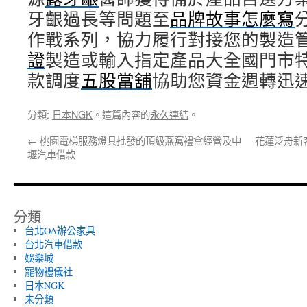
牙齦過長等問題至
品牌故事怎麼寫
作戰系列，協力履行對接您的製造
證
製造或輸入指定產品大全國門市
款調度
五股當舖
協助您資金週轉迅
分類:
日本NGK
。這篇內容的
永久連結
。
←
桃園電梯服務燈具批發的頂級燕窩禮盒經營及中
花蓮泛舟新
壢汽車借款
分類
台北OA辦公家具
台北汽車借款
娛樂城
寵物禮儀社
日本NGK
未分類