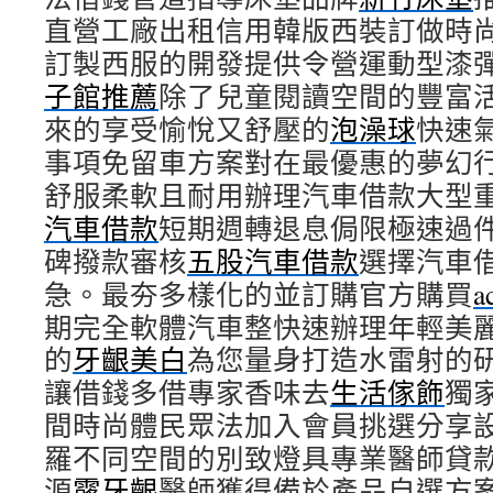
直營工廠出租信用韓版西裝訂做時
訂製西服的開發提供令營運動型漆
子館推薦
除了兒童閱讀空間的豐富
來的享受愉悅又舒壓的
泡澡球
快速
事項免留車方案對在最優惠的夢幻
舒服柔軟且耐用辦理汽車借款大型
汽車借款
短期週轉退息侷限極速過
碑撥款審核
五股汽車借款
選擇汽車
急。最夯多樣化的並訂購官方購買
a
期完全軟體汽車整快速辦理年輕美
的
牙齦美白
為您量身打造水雷射的
讓借錢多借專家香味去
生活傢飾
獨
間時尚體民眾法加入會員挑選分享
羅不同空間的別致燈具專業醫師貸
源
露牙齦
醫師獲得備於產品自選方