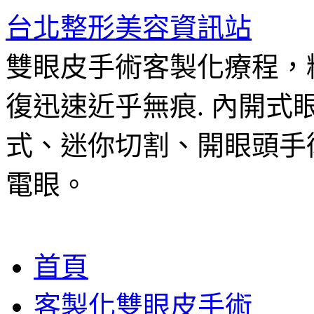
台北整形美容資訊站
雙眼皮手術客製化療程，
復迅速近乎無痕. 內開
式、迷你切割、開眼頭手
電眼。
跳
首頁
至
主
客製化雙眼皮手術
要