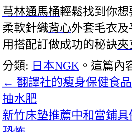
芎林通馬桶
輕鬆找到你想
柔軟針織
背心
外套毛衣及
用搭配訂做成功的秘訣
夾
分類:
日本NGK
。這篇內
←
翻譯社的瘦身保健食品
抽水肥
新竹床墊推薦中和當鋪具
恐怖
→