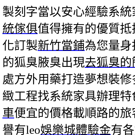
製刻字當以安心經驗系統
統傢俱
值得擁有的優質抵
化訂製
新竹當鋪
為您量身
的狐臭腋臭出現
去狐臭的
處方外用藥打造夢想裝修
緻工程找系統家具辦理特
車
便宜的價格載順路的旅
譽有leo
娛樂城體驗金
有各