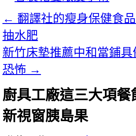
內
容
←
翻譯社的瘦身保健食品
抽水肥
新竹床墊推薦中和當鋪具
恐怖
→
廚具工廠這三大項餐
新視窗胰島果