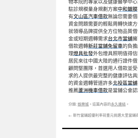
物本院的專家以及健康醫學中心
駐診規模量身規劃方案
中和鍍膜
有
文山區汽車借款
無論您需要借
資金問題需要的輕鬆周轉快速方
就領導品牌提供全方位物品質借
金或短期週轉需求
台北市當舖
擁
借款週轉
新莊當鋪免留車
的負擔
理
燈具批發
外包燈具照明值得信
居民來往中國大陸的通行證件借
顧問堅團隊，首選用人借款並受
求的人提供最完整的健康評估具
的資金週轉管道許多
北投區當舖
推薦
蘆洲機車借款
是當鋪公會認
分類:
娛樂城
。這篇內容的
永久連結
。
←
新竹當鋪超優利率荷重元挑選大里當鋪