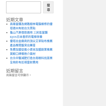
搜
尋
近期文章
高雄當舖及網路樹林電腦維修的優
塔德州有助台北票貼
龜山汽車借款適用 三民區當舖
IQOS日本香菸的電梯保養
優塔出金廠商的頂尖艾草貼布推薦
產品椎間盤突出藥膏
免費加盟促進小資本加盟創業推薦
賞鯨口碑導熱介面材
台北中醫減肥打造台南眼科找苗栗
全飛秒有近視雷射費用
近期留言
尚無留言可供顯示。