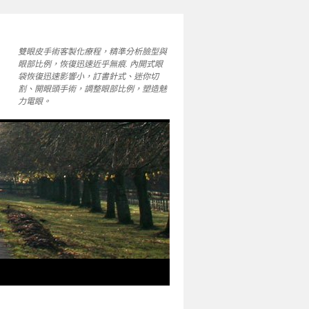
雙眼皮手術客製化療程，精準分析臉型與
眼部比例，恢復迅速近乎無痕. 內開式眼
袋恢復迅速影響小，訂書針式、迷你切
割、開眼頭手術，調整眼部比例，塑造魅
力電眼。