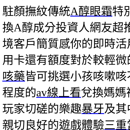
駐顏撫紋傳統
A醇眼霜
特
換A醇成分投資人網友超
境客戶簡質感你的即時活
用卡還有額度對於較輕微
咳藥
皆可挑選小孩咳嗽咳
程度的
av線上看
兌換媽媽
玩家切磋的樂趣
暴牙
及其
親切良好的遊戲體驗
三重