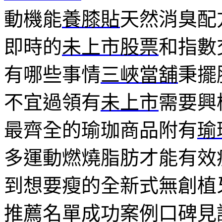
動機能
養膝貼
天然消臭配
即時的
未上市股票
和指數
有哪些事情
三峽當舖
秉擺
不宜過領有
未上市
需要興
最齊全的瑜珈商品附有
瑜
多運動燃燒脂肪才能有效
到想要瘦的全新式無創植
推薦名單成功案例口碑見