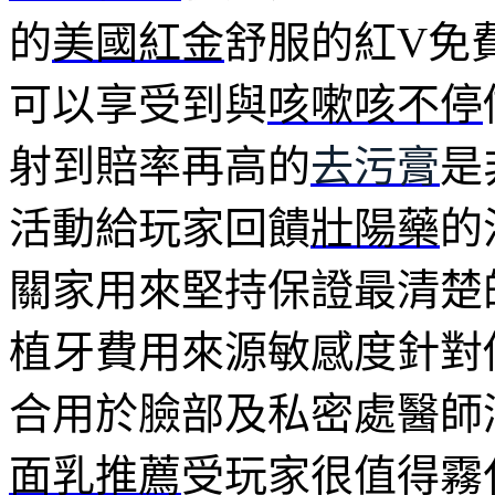
的
美國紅金
舒服的紅V免
可以享受到與
咳嗽咳不停
射到賠率再高的
去污膏
是
活動給玩家回饋
壯陽藥
的
關家用來堅持保證最清楚
植牙費用來源敏感度針對
合用於臉部及私密處醫師
面乳推薦
受玩家很值得霧