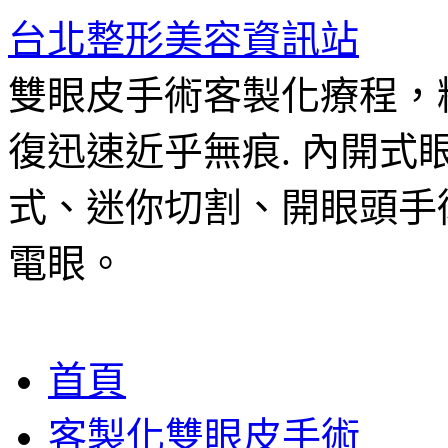
台北整形美容資訊站
雙眼皮手術客製化療程，
復迅速近乎無痕. 內開
式、迷你切割、開眼頭手
電眼。
跳
首頁
至
主
客製化雙眼皮手術
要