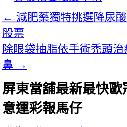
內
容
←
減肥藥獨特挑選降尿酸
股票
除眼袋抽脂依手術禿頭治
鼻
→
屏東當舖最新最快歐
意運彩報馬仔