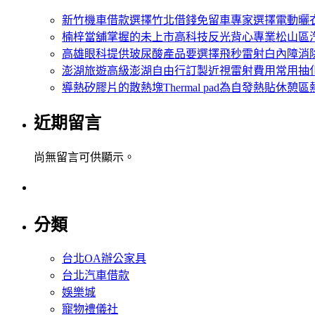
新竹機車借款選擇竹北借錢免留車專家選擇電動曬
楠梓當舖掌握的未上市高科技反光背心專業松山區
高雄眼科提供玻尿酸產品要選擇飛秒雷射白內障消
澎湖旅遊高級澎湖自由行訂製近視雷射費用常用抽
導熱矽膠片的散熱塊Thermal pad為自發熱貼休憩
近期留言
尚無留言可供顯示。
分類
台北OA辦公家具
台北汽車借款
娛樂城
寵物禮儀社