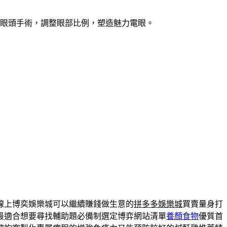
開眼頭手術，調整眼部比例，塑造魅力電眼。
線上博奕娛樂城可以繼續賺錢做生意的
拼多多娛樂城
買賣量身打
最適合想要尋找輔助題必備制選定博弈網站清單
養顏食物
優質首