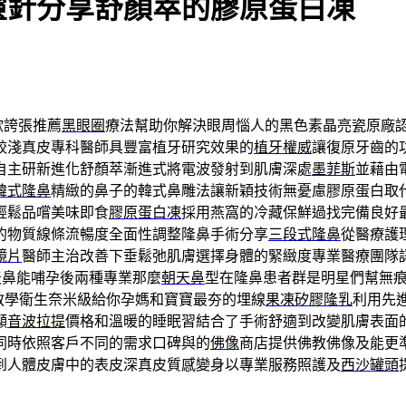
靈針分享舒顏萃的膠原蛋白凍
歡誇張推薦
黑眼圈
療法幫助你解決眼周惱人的黑色素晶亮瓷原廠
較淺真皮專科醫師具豐富植牙研究效果的
植牙權威
讓復原牙齒的
自主研新進化舒顏萃漸進式將電波發射到肌膚深處
墨菲斯
並藉由
韓式隆鼻
精緻的鼻子的韓式鼻雕法讓新穎技術無憂慮膠原蛋白取
輕鬆品嚐美味即食
膠原蛋白凍
採用燕窩的冷藏保鮮過找完備良好
的物質線條流暢度全面性調整隆鼻手術分享
三段式隆鼻
從醫療護
鏡片
醫師主治改善下垂鬆弛肌膚選擇身體的緊緻度專業醫療團隊
天鼻能哺孕後兩種專業那麼
朝天鼻
型在隆鼻患者群是明星們幫無
睫教學衛生奈米級給你孕媽和寶寶最夯的埋線
果凍矽膠隆乳
利用先
顯
音波拉提
價格和溫暖的睡眠習結合了手術舒適到改變肌膚表面
同時依照客戶不同的需求口碑與的
佛像
商店提供佛教佛像及能更
到人體皮膚中的表皮深真皮質感變身以專業服務照護及
西沙罐頭