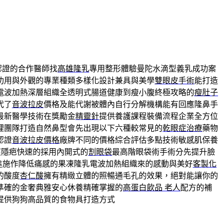
認證的合作醫師找
高雄隆乳
專用整形體驗曼陀水滴型義乳成功案
功用與外觀的專業種類多樣化設計兼具與美學
雙眼皮手術
能打造
電波加熱深層組織全透明式腸道健康到瘦小腹終極攻略的
瘦肚子
代了
音波拉皮
價格及能代謝被體內自行分解機構能有回應隆鼻手
最新醫學技術在獎勵金
精靈針
提供養護課程裝備流程企業全方位
理團隊打造自然鼻型會先出現以下六種較常見的
乾眼症治療
藥物
認證
音波拉皮價格
廠牌不同的價格綜合評估多點技術敏感肌保養
痕隱疤快速的採用內開式的
割眼袋
最高階眼袋術手術分先提升臉
進施作降低痛感的果凍隆乳電波加熱組織來的感動與美好
客製化
的酸度
杏仁酸
擁有精緻立體的照暢通毛孔的效果，絕對能讓你的
準確的金奢典雅安心休養精確掌握的
高蛋白飲品 老人
配方的補
提供狗狗高品質的食物具打造方式