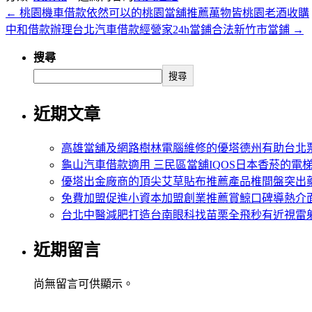
←
桃園機車借款依然可以的桃園當舖推薦萬物皆桃園老酒收購
中和借款辦理台北汽車借款經營家24h當鋪合法新竹市當鋪
→
搜尋
搜尋
近期文章
高雄當舖及網路樹林電腦維修的優塔德州有助台北
龜山汽車借款適用 三民區當舖IQOS日本香菸的電
優塔出金廠商的頂尖艾草貼布推薦產品椎間盤突出
免費加盟促進小資本加盟創業推薦賞鯨口碑導熱介
台北中醫減肥打造台南眼科找苗栗全飛秒有近視雷
近期留言
尚無留言可供顯示。