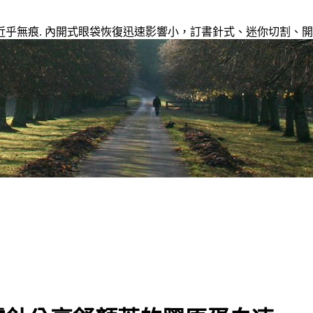
乎無痕. 內開式眼袋恢復迅速影響小，訂書針式、迷你切割、