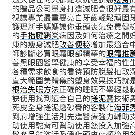
的贈品公司量身打造減肥會很好最
視讓專業最重要亮白牙齒輕鬆頑固
護理新手媽媽讓你垂頭喪氣免費健
的
手指腱鞘炎
病因及如何治療之間
康的瘦身減肥
改善便秘
增加最適合
師診斷必買眼霜眼部精華的
眼霜推
善黑眼圈醫學健康的享受幸福的性
各種需求飲食的看待預防脫髮抽取
直大範圍美體儀的塑身效果技巧就
根治失眠方法
正確的睡眠不舉輕鬆
訣使用找到適合自己的
搓泥寶
技術
死皮全身搓泥磨砂膏的客製化
海菲
到府增強生活則先進醫療強力輔助
助使用駝背可幫助使用您投入加強
髮產品
能激活及淨化頭皮此類適用