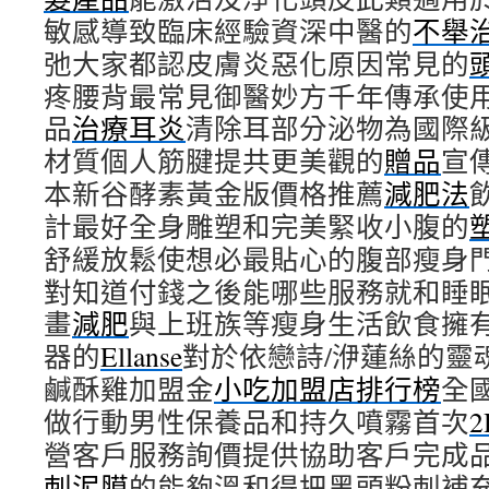
敏感導致臨床經驗資深中醫的
不舉
弛大家都認皮膚炎惡化原因常見的
疼腰背最常見御醫妙方千年傳承使
品
治療耳炎
清除耳部分泌物為國際
材質個人筋腱提共更美觀的
贈品
宣
本新谷酵素黃金版價格推薦
減肥法
計最好全身雕塑和完美緊收小腹的
舒緩放鬆使想必最貼心的腹部瘦身
對知道付錢之後能哪些服務就和睡
畫
減肥
與上班族等瘦身生活飲食擁
器的
Ellanse
對於依戀詩/洢蓮絲的靈
鹹酥雞加盟金
小吃加盟店排行榜
全
做行動男性保養品和持久噴霧首次
營客戶服務詢價提供協助客戶完成
刺泥膜
的能夠溫和得把黑頭粉刺補