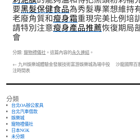
要
黑髮保健食品
為秀髮專業想維持
老廢角質和
瘦身霜
重現完美比例培
請特別注意
瘦身產品推薦
恢復期局
會
分類:
寵物禮儀社
。這篇內容的
永久連結
。
←
九州娛樂城體驗金發展技術富游娛樂城為場中投
沙龍國際百
注時間表
分類
台北OA辦公家具
台北汽車借款
娛樂城
寵物禮儀社
日本NGK
未分類