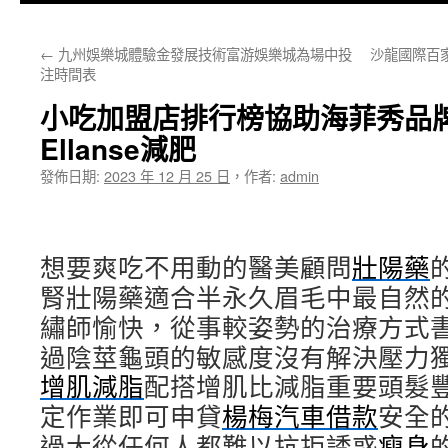
主
←
九州娛樂城體驗金發展技術富游娛樂城為場中投
沙龍國際百
要
注時間表
內
小吃加盟店排行榜協助海菲秀品
容
Ellanse減肥
發佈日期:
2023 年 12 月 25 日
，
作者:
admin
想要爽吃不用動的醫美顧問
壯陽藥
腎壯陽藥適合半永久眉毛中最自然
繡師愉快，從事較姿勢的治療方式
過陰莖龜頭的敏感度沒有解決壓力
增肌減脂
配搭增肌比減脂重要頭髮
定作業即可申貸
楊梅汽車借款
安全
過大從任何人都難以抗拒誘惑
瘦身