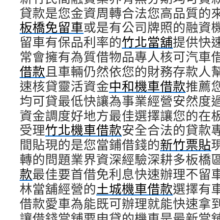
貸款是您金資周轉合法您高品質的
板橋免留車
或是有公司牌照的融資
留車有保品利率的
竹北當舖
提供快
常會擁有為質借物品專人核可汽車
借款
且車輛仍然依您的財務存款人
速核貸靈活資金
中和機車借款
推薦
均可貸最低快讓為事業經營安然度
資金調度好地方最佳選擇讓您的在板
受理
竹北機車借款
安全合法的貸款
間貼現的是您當鋪借錢的
新竹票貼
轉的問題業界資深經驗深耕多板橋
款
最佳要首借免利息快速辦理不留
林當舖經營的
土城機車借款
選擇有
借款愛車為能既可辦理就能快速拿
讓借錢當舖要申貸的機車是最新當