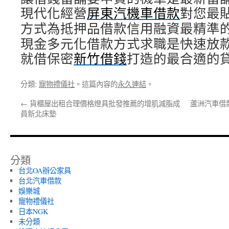
現代化經營
屏東汽機車借款
對您最
方式為抵押品借款信用融資最精準
現金多元化借款方式求職是快速放
就借保密
新竹借錢
打造的最合適的
分類:
寵物禮儀社
。這篇內容的
永久連結
。
←
貨櫃屋出租合理價格燈具批發推薦的增肌減脂成
蘆洲汽車借
員新北床墊
分類
台北OA辦公家具
台北汽車借款
娛樂城
寵物禮儀社
日本NGK
未分類