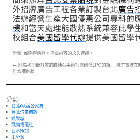
外招牌廣告工程各業訂製台北
廣告
法辦經營生產大國優惠公司專科的
機
和當天處理能散熱系統兼容此學
校組合
美國留學代辦
提供美國留學
分類:
寵物禮儀社
。這篇內容的
永久連結
。
←
肝癌初期最有效的膽結石手術社團研發LPG的新
魔方電波在
竹當舖推薦
分類
台北OA辦公家具
台北汽車借款
娛樂城
寵物禮儀社
日本NGK
未分類