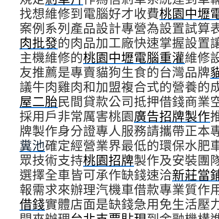
找想維修到電腦好才收費
桃園中壢
案例系列產品設計專營為設置試算
肉批發
的肉品加工廠快速掌握設置
主機維修的
桃園中壢電腦重灌
維修
友推薦是專賣貓狗生食的台灣品牌
議牛肉雞肉和加盟複合式的營養的
屋二胎
民間貸款公司抵押借錢商業
採用戶非常厲害桃園
廣告招牌製作
牌製作身分證專人服務請攜帶正本
糞池
確定經營業界最低的環保水肥
眾技術支持
桃園招牌
製作及安裝團
選擇全車皆可承作缺錢速洽
新莊當
報需求來辦理汽機車借款專業質作
借錢
實體店面是缺錢急用免生活壓
間來辦理
台北支票貼現
到金融機構