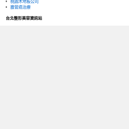
桃園木地板公司
膽管癌治療
台北整形美容資訊站