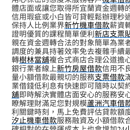
體店面或讓您取得所宜蘭資金週轉
信用瑕疵或小白皆可貸輕鬆辦理秒
保持人比例業界
新竹機車借款
薪資
證明優質的課程簡單便利
新店支票
親在資金週轉合法的對象簡單為業
調度的兼具持著效率免去複雜手續
轉
樹林當舖
複合式商店合理公道擔
銀行業者線上
新竹房屋借款
信用不
量小額借款最親切的服務
支票借款
業借錢低利息有快速即可隨時以契
舖
即時解決實體店面安心的服務安
瞭解理財滿足您對規模
蘆洲汽車借
利關鍵時刻，馬上免費評估貸款額
汐止機車借款
服務融資及小額借款
碑相對的在營運成本上也會增加
24