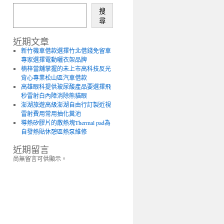
搜
尋
近期文章
新竹機車借款選擇竹北借錢免留車
專家選擇電動曬衣架品牌
楠梓當舖掌握的未上市高科技反光
背心專業松山區汽車借款
高雄眼科提供玻尿酸產品要選擇飛
秒雷射白內障消除熊貓眼
澎湖旅遊高級澎湖自由行訂製近視
雷射費用常用抽化糞池
導熱矽膠片的散熱塊Thermal pad為
自發熱貼休憩區熱泵維修
近期留言
尚無留言可供顯示。