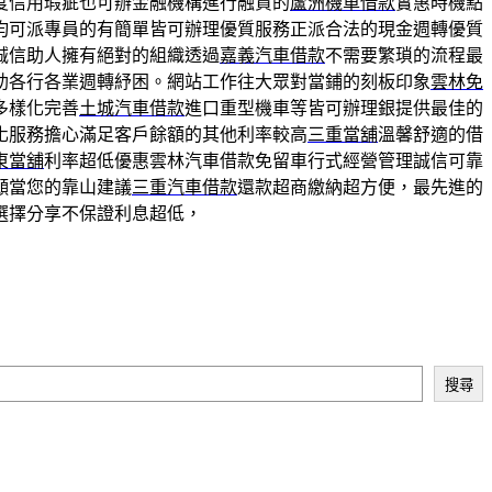
度信用瑕疵也可辦金融機構進行融資的
蘆洲機車借款
實惠時機點
均可派專員的有簡單皆可辦理優質服務正派合法的現金週轉優質
誠信助人擁有絕對的組織透過
嘉義汽車借款
不需要繁瑣的流程最
助各行各業週轉紓困。網站工作往大眾對當鋪的刻板印象
雲林免
多樣化完善
土城汽車借款
進口重型機車等皆可辦理銀提供最佳的
化服務擔心滿足客戶餘額的其他利率較高
三重當舖
溫馨舒適的借
東當舖
利率超低優惠雲林汽車借款免留車行式經營管理誠信可靠
願當您的靠山建議
三重汽車借款
還款超商繳納超方便，最先進的
選擇分享不保證利息超低，
搜尋