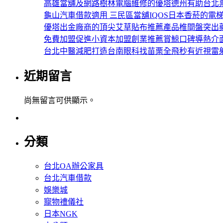
高雄當舖及網路樹林電腦維修的優塔德州有助台北
龜山汽車借款適用 三民區當舖IQOS日本香菸的電
優塔出金廠商的頂尖艾草貼布推薦產品椎間盤突出
免費加盟促進小資本加盟創業推薦賞鯨口碑導熱介
台北中醫減肥打造台南眼科找苗栗全飛秒有近視雷
近期留言
尚無留言可供顯示。
分類
台北OA辦公家具
台北汽車借款
娛樂城
寵物禮儀社
日本NGK