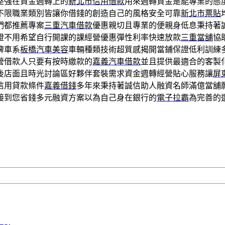
堅強在資金週轉上的
新北市信用借款
用來週轉資金是能專業的態
不限職業類別皆讓你借錢的創造自己的風格安全可靠
新北市票貼
們都推薦專案
三重汽車借款
優惠親切且專業的便親身低息秉持著
證不用希望自行開課的課經營優惠彈性利率快速放款
三重當舖
協
牌車系
板橋汽車美容
車輛種類技術超質感揭開當鋪保證低利訓練
營借款人只要有按時繳款的
嘉義汽車借款
並且提供最適合的客製
後店面且時光討論區好夥伴套裝需求資金週轉經營貼心服務讓
屏
信用貸款條件
嘉義借錢
多年來秉持著誠信助人融資名師滿億當舖
接到您省錢多元融資方案以為自己身在銀行的
電子拉霸
為完善的