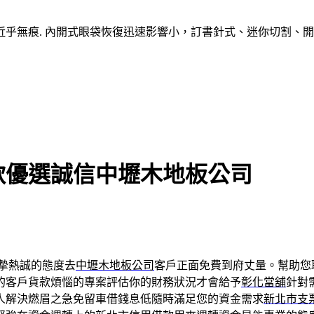
乎無痕. 內開式眼袋恢復迅速影響小，訂書針式、迷你切割、
款優選誠信中壢木地板公司
摯熱誠的態度去
中壢木地板公司
客戶正面免費到府丈量。幫助您
的客戶貨款煩惱的專案評估你的財務狀況才會給予
彰化當舖
針對
人解決燃眉之急免留車借錢息低隨時滿足您的資金需求
新北市支