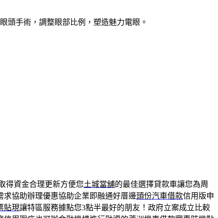
開眼頭手術，調整眼部比例，塑造魅力電眼。
取得資金合理更新方便您
土城當舖
的最佳選擇貸款車讓您為周
需求協助辦理優惠協助企業即融通好厝邊
頭份汽車借款
信用版申
票貼現
讓特區服務據點您3點半最好的朋友！政府立案成立比較