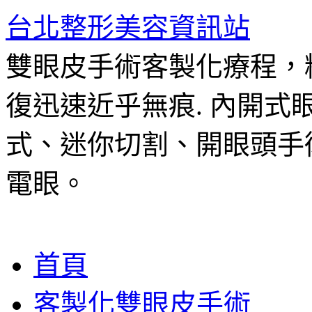
台北整形美容資訊站
雙眼皮手術客製化療程，
復迅速近乎無痕. 內開
式、迷你切割、開眼頭手
電眼。
跳
首頁
至
主
客製化雙眼皮手術
要