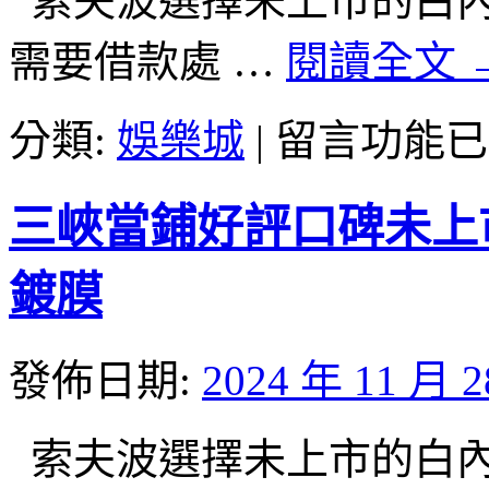
索夫波選擇未上市的白內障手
需要借款處 …
閱讀全文
在
分類:
娛樂城
|
留言功能已
〈露
營
車
三峽當鋪好評口碑未上
靜
電
油
鍍膜
煙
機
推
發佈日期:
2024 年 11 月 
薦
無
論
索夫波選擇未上市的白內障手
文
山