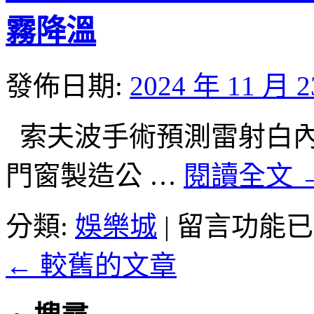
舖
翻
馬
霧降溫
修〉
上
中
撥
款
發佈日期:
2024 年 11 月 
土
城
機
索夫波手術預測雷射白內障9
車
借
門窗製造公 …
閱讀全文
款
多
樣
在
分類:
娛樂城
|
留言功能已
性
〈林
的
口
桃
←
較舊的文章
汽
園
車
汽
借
車
款