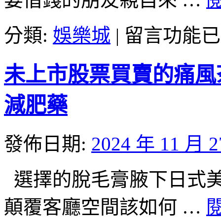
燈
具
在
分類:
娛樂城
|
留言功能已
批
〈飲
發
食
為
加
未上市股票買賣的痛風
板
盟
橋
鹹
鍍
酥
減肥藥
膜〉
雞
中
推
薦
發佈日期:
2024 年 11 月 
封
口
機
選擇的脫毛膏腋下日式美
店
家
顛覆客廳空間該如何 …
進
步