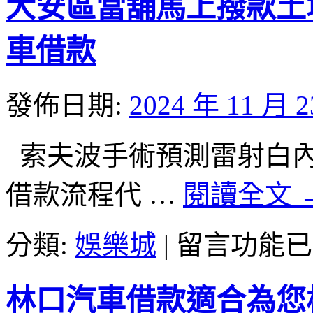
大安區當舖馬上撥款土
鋪
車
選
借
查
車借款
款〉
東
中
元
專
發佈日期:
2024 年 11 月 
業
燈
飾
索夫波手術預測雷射白內障9
挑
選
借款流程代 …
閱讀全文
君
綺
評
在
分類:
娛樂城
|
留言功能已
價
〈大
PTT
安
的
區
廚
林口汽車借款適合為您
當
房