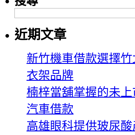
搜尋
借
適
款〉
合
中
為
您
近期文章
松
山
區
新竹機車借款選擇竹
機
車
衣架品牌
借
款
打
楠梓當舖掌握的未上
造
企
汽車借款
業
噴
高雄眼科提供玻尿酸
霧
降