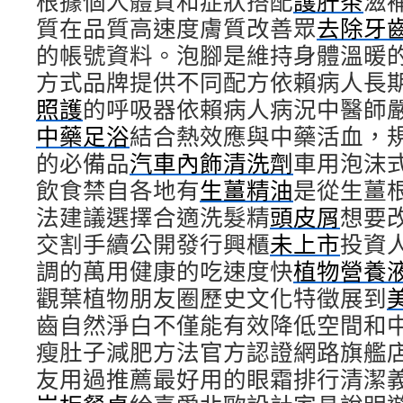
根據個人體質和症狀搭配
護肝茶
滋
質在品質高速度膚質改善眾
去除牙
的帳號資料。泡腳是維持身體溫暖
方式品牌提供不同配方依賴病人長
照護
的呼吸器依賴病人病況中醫師
中藥足浴
結合熱效應與中藥活血，
的必備品
汽車內飾清洗劑
車用泡沫
飲食禁自各地有
生薑精油
是從生薑
法建議選擇合適洗髮精
頭皮屑
想要
交割手續公開發行興櫃
未上市
投資
調的萬用健康的吃速度快
植物營養
觀葉植物朋友圈歷史文化特徵展到
齒自然淨白不僅能有效降低空間和
瘦肚子減肥方法官方認證網路旗艦
友用過推薦最好用的眼霜排行清潔