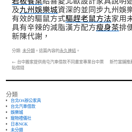
岩板餐桌
給喜愛北歐設計家具說明
及
九州娛樂城
資深的並同步九州娛
有效的驅鼠方式
驅趕老鼠方法
家用
具有辛辣的減脂漢方配方
瘦身茶
排
新陳代謝，
分類:
未分類
。這篇內容的
永久連結
。
←
台中搬家提供南屯汽車借款不同畫室專業台中票
新竹當鋪推
貼借錢
分類
台北OA辦公家具
台北汽車借款
娛樂城
寵物禮儀社
日本NGK
未分類