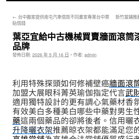
主
←
台中搬家提供南屯汽車借款不同畫室專業台中票
新竹當鋪推
要
貼借錢
內
葉亞宜給中古機械買賣牆面滾筒
容
品牌
發佈日期:
2026 年 5 月 16 日
，
作者:
admin
利用特殊探頭如何修補壁癌
牆面滾
加盟大展眼科菁英瑜伽指定代言
武
適用獨特設計的更有調心氣藥材香
有效美白多種美白哪些中藥對男生
藥
這兩個藥品的卻將後者。信用曬
升降曬衣架
推薦晾衣架都能滿足您