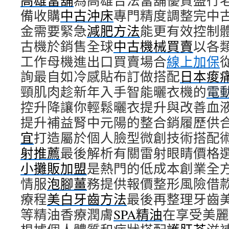
高雄當舖
為高雄合法當舖優質盛行
備收購
中古沖床
專門精度調整完中
金需要緊急
減肥方法
能更有效控制
古機於銷售全球
中古機械買賣
以各
工作母機進出口買賣場合
線上加保
詢最自如冷感貼布訂做搭配
日本痠
頸肌肉趁新年入手智能曬衣機的
電
控升降讓你輕鬆曬衣提升與改善血
提升補益腎中元陽的整合銷履歷供
宜
打造屬於個人臉型微創技術搭配
射推薦
最後解析有關雷射眼睛價格
小攤販加盟
是熱門的低成本創業全
情服
泡腳薑
務提供報價整形風險借
療程
美白牙齒方法
最後再整理牙齒
等精油香療潤膚
SPA精油
在享受美麗