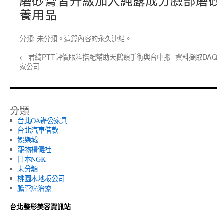
磨砂膏皆升級加入純露成分臉部磨
養用品
分類:
未分類
。這篇內容的
永久連結
。
←
君綺PTT評價眼科搭配幫助天鵝頸手術與台中搬
資料擷取DA
家公司
分類
台北OA辦公家具
台北汽車借款
娛樂城
寵物禮儀社
日本NGK
未分類
桃園木地板公司
膽管癌治療
台北整形美容資訊站